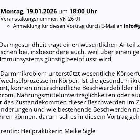
Montag, 19.01.2026
um
18:00 Uhr
Veranstaltungs­nummer:
VN-26-01
Anmeldung für diesen Vortrag durch E-Mail an
info@g
Darmgesundheit trägt einen wesentlichen Anteil
schen bei, insbesondere auch, weil über einen g
Immunsystems günstig beeinflusst wird.
 Darmmikrobiom unterstützt wesentliche Körperf
fwechselprozesse im Körper. Ist die gesunde mikr
ört, können unterschiedliche Beschwerdebilder die
drom,
Nahrungsmittel­unverträglich­keiten
oder au
r das Zustandekommen dieser Beschwerden im 
änderungen und wie bestehende Beschwerden nat
hren können, darum soll es in diesem Vortrag geh
rentin: Heilpraktikerin Meike Sigle