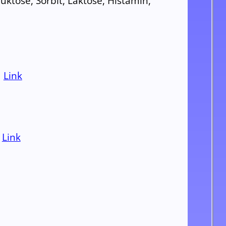
ktose, Sorbit, Laktose, Histamin,
Link
Link