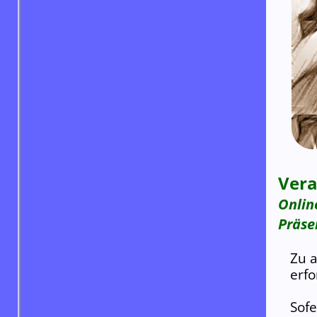
Vera
Onlin
Präse
Zu a
erfo
Sofe