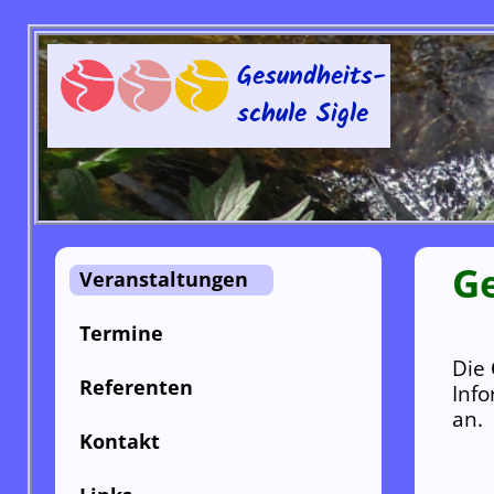
Gesundheits-
schule Sigle
Ge
Veranstal­tungen
Termine
Die
Referenten
Inf
an.
Kontakt