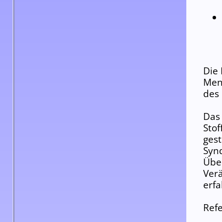
Die 
Men
des 
Das
Stof
gest
Syn
Übe
Ver
erfa
Refe