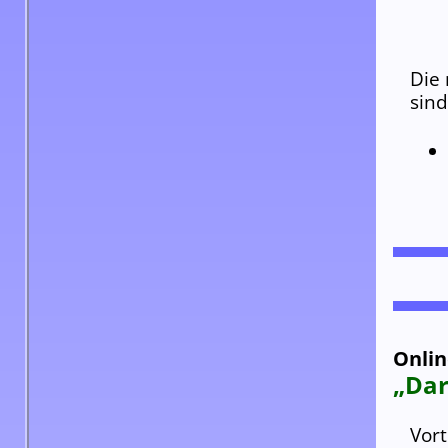
Die
sind
Onlin
„Da
Vort